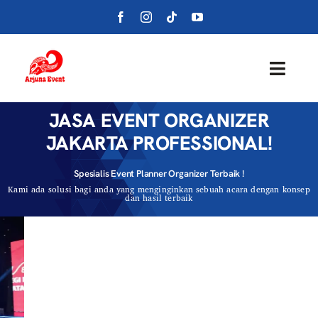
Skip
to
content
Toggl
Navig
JASA EVENT ORGANIZER
Beranda
JAKARTA PROFESSIONAL!
Layanan
Spesialis Event Planner Organizer Terbaik !
Kami ada solusi bagi anda yang menginginkan sebuah acara dengan konsep
dan hasil terbaik
Foto
Portofolio
Blog