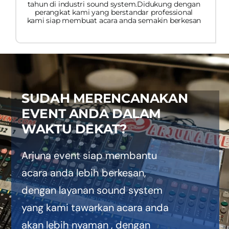
PRICELIST
tahun di industri sound system.Didukung dengan
perangkat kami yang berstandar professional
kami siap membuat acara anda semakin berkesan
Hubungi Kami
SUDAH MERENCANAKAN
EVENT ANDA DALAM
WAKTU DEKAT?
Arjuna event siap membantu
acara anda lebih berkesan,
dengan layanan sound system
yang kami tawarkan acara anda
akan lebih nyaman , dengan