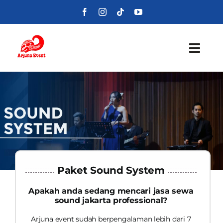
Skip
to
content
Toggl
Navig
Beranda
Layanan
Foto
Portofolio
Paket Sound System
Apakah anda sedang mencari jasa sewa
Blog
sound jakarta professional?
Arjuna event sudah berpengalaman lebih dari 7