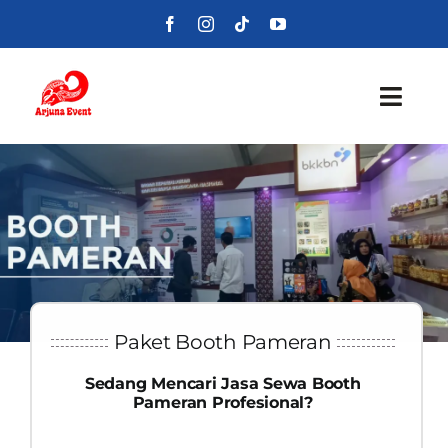
Skip
to
content
Toggl
Navig
Beranda
Layanan
Foto
Portofolio
Paket Booth Pameran
Sedang Mencari Jasa Sewa Booth
Blog
Pameran Profesional?