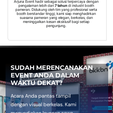
PRICELIST
Arjuna Event hadir sebagai solusi terpercaya dengan
pengalaman lebih dari
7 tahun
di industri booth
pameran. Didukung oleh tim yang profesional serta
booth berstandar tinggi, kami siap menghadirkan
Hubungi Kami
suasana pameran yang elegan, berkelas, dan
meninggalkan kesan eksklusif bagi setiap
pengunjung.
SUDAH MERENCANAKAN
EVENT ANDA DALAM
WAKTU DEKAT?
Acara Anda pantas tampil
dengan visual berkelas. Kami
menyediakan layanan sewa