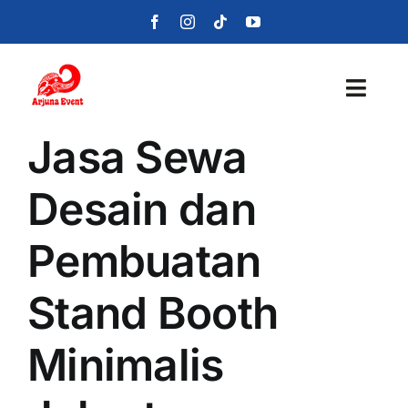
Skip
to
content
Toggl
Navig
Jasa Sewa
Beranda
Desain dan
Layanan
Pembuatan
Foto
Stand Booth
Portofolio
Minimalis
Blog