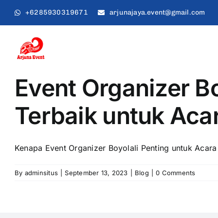
Skip
+6285930319671
arjunajaya.event@gmail.com
to
content
Event Organizer Bo
Terbaik untuk Aca
Kenapa Event Organizer Boyolali Penting untuk Acara 
By
adminsitus
|
September 13, 2023
|
Blog
|
0 Comments