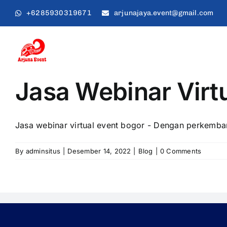
Skip
+6285930319671
arjunajaya.event@gmail.com
to
content
Jasa Webinar Virt
Jasa webinar virtual event bogor - Dengan perkemban
By
adminsitus
|
Desember 14, 2022
|
Blog
|
0 Comments