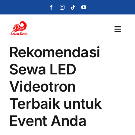
Skip
to
content
Toggl
Navig
Rekomendasi
Beranda
Sewa LED
Layanan
Videotron
Foto
Terbaik untuk
Portofolio
Event Anda
Blog