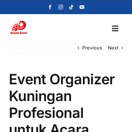
Skip
to
content
Toggl
Navig
Previous
Next
Beranda
Layanan
Event Organizer
Foto
Kuningan
Portofolio
Profesional
Blog
untuk Acara