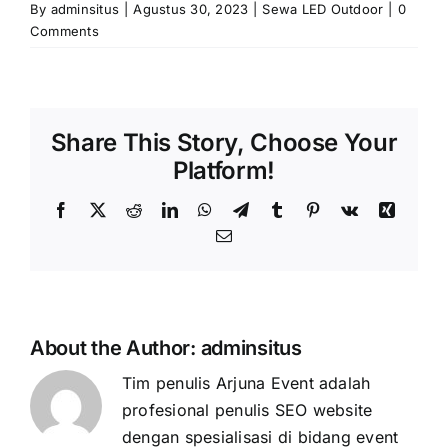
By
adminsitus
|
Agustus 30, 2023
|
Sewa LED Outdoor
|
0
Comments
Share This Story, Choose Your
Platform!
Facebook
X
Reddit
LinkedIn
WhatsApp
Telegram
Tumblr
Pinterest
Vk
Xing
Email
About the Author:
adminsitus
Tim penulis Arjuna Event adalah
profesional penulis SEO website
dengan spesialisasi di bidang event