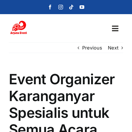
Skip
to
content
Toggl
Navig
Previous
Next
Beranda
Layanan
Event Organizer
Foto
Karanganyar
Portofolio
Spesialis untuk
Blog
Semua Acara