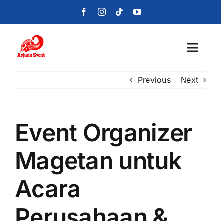
Skip
to
content
Toggl
Navig
Previous
Next
Beranda
Layanan
Event Organizer
Foto
Magetan untuk
Portofolio
Acara
Blog
Perusahaan &