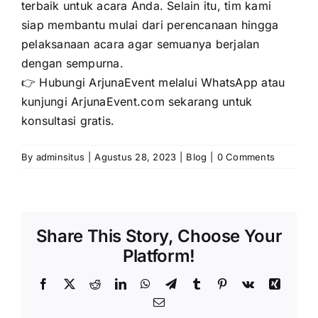
terbaik untuk acara Anda. Selain itu, tim kami
siap membantu mulai dari perencanaan hingga
pelaksanaan acara agar semuanya berjalan
dengan sempurna.
👉 Hubungi ArjunaEvent melalui WhatsApp atau
kunjungi ArjunaEvent.com sekarang untuk
konsultasi gratis.
By
adminsitus
|
Agustus 28, 2023
|
Blog
|
0 Comments
Share This Story, Choose Your
Platform!
Facebook
X
Reddit
LinkedIn
WhatsApp
Telegram
Tumblr
Pinterest
Vk
Xing
Email