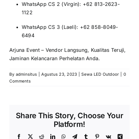
WhatsApp CS 2 (Virgin): +62 813-2623-
1122
WhatsApp CS 3 (Laeli): +62 858-8049-
6494
Arjuna Event – Vendor Langsung, Kualitas Teruji,
Jaminan Kelancaran Perhelatan Anda.
By
adminsitus
|
Agustus 23, 2023
|
Sewa LED Outdoor
|
0
Comments
Share This Story, Choose Your
Platform!
Facebook
X
Reddit
LinkedIn
WhatsApp
Telegram
Tumblr
Pinterest
Vk
Xing