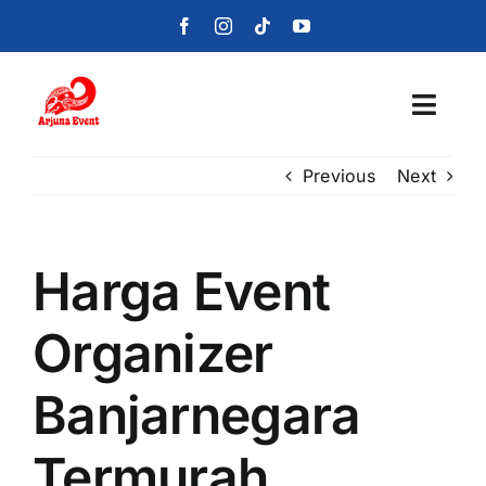
Skip
to
content
Toggl
Navig
Previous
Next
Beranda
Layanan
Harga Event
Foto
Organizer
Portofolio
Banjarnegara
Blog
Termurah