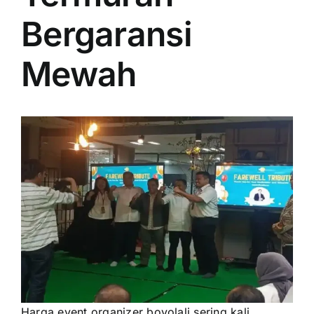
PRICELIST
Bergaransi
Hubungi Kami
Mewah
Harga event organizer boyolali sering kali