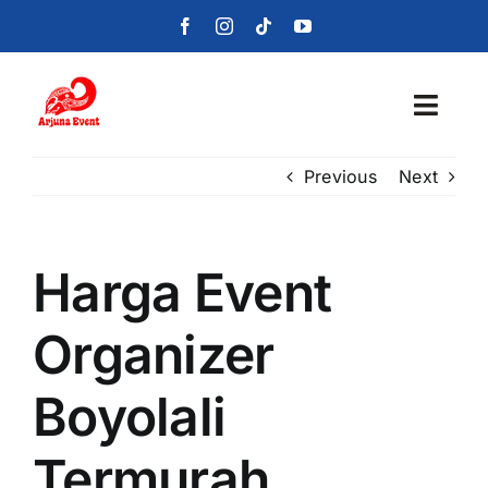
Skip
to
content
Toggl
Navig
Previous
Next
Beranda
Layanan
Harga Event
Foto
Organizer
Portofolio
Boyolali
Blog
Termurah