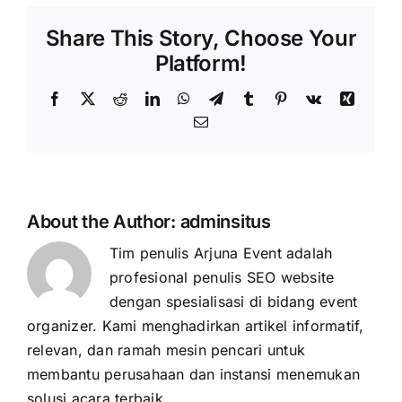
Share This Story, Choose Your
Platform!
Facebook
X
Reddit
LinkedIn
WhatsApp
Telegram
Tumblr
Pinterest
Vk
Xing
Email
About the Author:
adminsitus
Tim penulis Arjuna Event adalah
profesional penulis SEO website
dengan spesialisasi di bidang event
organizer. Kami menghadirkan artikel informatif,
relevan, dan ramah mesin pencari untuk
membantu perusahaan dan instansi menemukan
solusi acara terbaik.