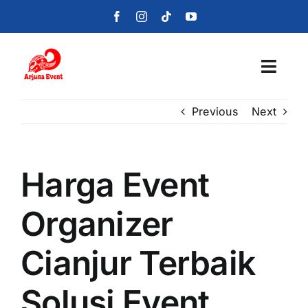
Skip
to
content
Toggl
Navig
Previous
Next
Beranda
Layanan
Harga Event
Foto
Organizer
Portofolio
Cianjur Terbaik
Blog
Solusi Event