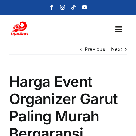
Skip
to
content
Toggl
Navig
Previous
Next
Beranda
Layanan
Harga Event
Foto
Organizer Garut
Portofolio
Paling Murah
Blog
Bergaransi