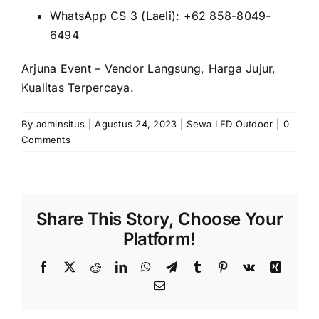
WhatsApp CS 3 (Laeli): +62 858-8049-
6494
Arjuna Event – Vendor Langsung, Harga Jujur,
Kualitas Terpercaya.
By
adminsitus
|
Agustus 24, 2023
|
Sewa LED Outdoor
|
0
Comments
Share This Story, Choose Your
Platform!
Facebook
X
Reddit
LinkedIn
WhatsApp
Telegram
Tumblr
Pinterest
Vk
Xing
Email