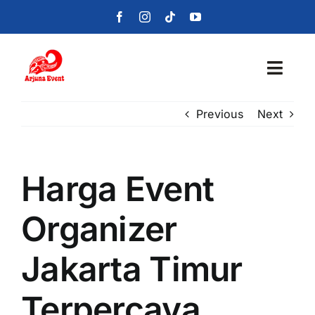
Skip
to
content
Toggl
Navig
Previous
Next
Beranda
Layanan
Harga Event
Foto
Organizer
Portofolio
Jakarta Timur
Blog
Terpercaya