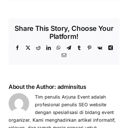
Share This Story, Choose Your
Platform!
Facebook
X
Reddit
LinkedIn
WhatsApp
Telegram
Tumblr
Pinterest
Vk
Xing
Email
About the Author:
adminsitus
Tim penulis Arjuna Event adalah
profesional penulis SEO website
dengan spesialisasi di bidang event
organizer. Kami menghadirkan artikel informatif,
relevan, dan ramah mesin pencari untuk