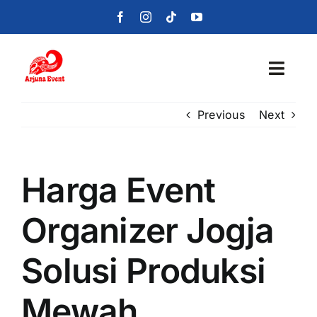
Skip
to
content
Toggl
Navig
Previous
Next
Beranda
Layanan
Harga Event
Foto
Organizer Jogja
Portofolio
Solusi Produksi
Blog
Mewah