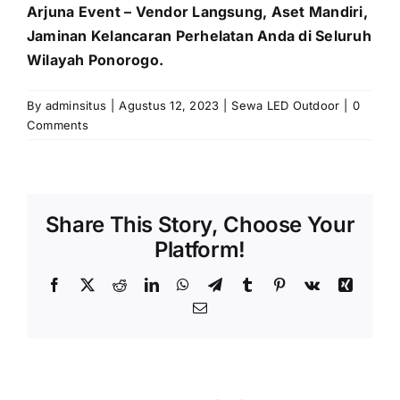
Arjuna Event – Vendor Langsung, Aset Mandiri,
Jaminan Kelancaran Perhelatan Anda di Seluruh
Wilayah Ponorogo.
By
adminsitus
|
Agustus 12, 2023
|
Sewa LED Outdoor
|
0
Comments
Share This Story, Choose Your
Platform!
Facebook
X
Reddit
LinkedIn
WhatsApp
Telegram
Tumblr
Pinterest
Vk
Xing
Email