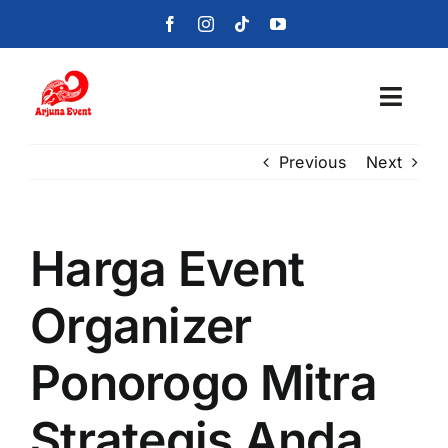
Skip
to
content
Toggl
Navig
Previous
Next
Beranda
Layanan
Harga Event
Foto
Organizer
Portofolio
Ponorogo Mitra
Blog
Strategis Anda