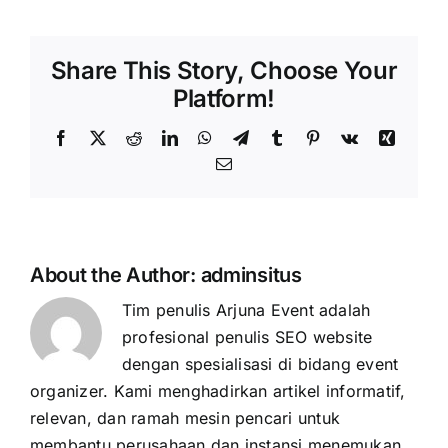
Share This Story, Choose Your
Platform!
Facebook
X
Reddit
LinkedIn
WhatsApp
Telegram
Tumblr
Pinterest
Vk
Xing
Email
About the Author:
adminsitus
Tim penulis Arjuna Event adalah
profesional penulis SEO website
dengan spesialisasi di bidang event
organizer. Kami menghadirkan artikel informatif,
relevan, dan ramah mesin pencari untuk
membantu perusahaan dan instansi menemukan