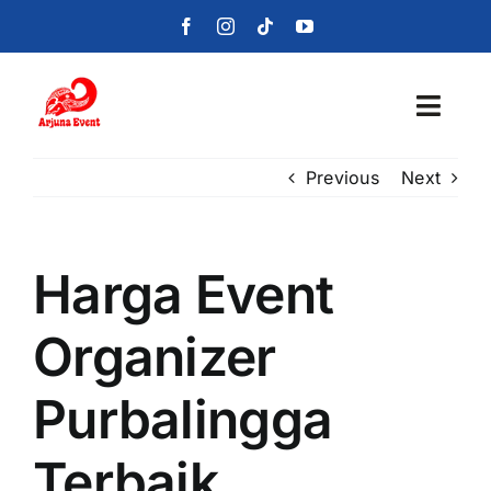
Skip
to
content
Toggl
Navig
Previous
Next
Beranda
Layanan
Harga Event
Foto
Organizer
Portofolio
Purbalingga
Blog
Terbaik