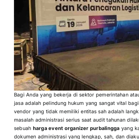
Bagi Anda yang bekerja di sektor pemerintahan atau
jasa adalah pelindung hukum yang sangat vital bag
vendor yang tidak memiliki entitas sah adalah lan
masalah administrasi serius saat audit tahunan dilak
sebuah
harga event organizer purbalingga
yang ka
dokumen administrasi yang lengkap, sah, dan diaku