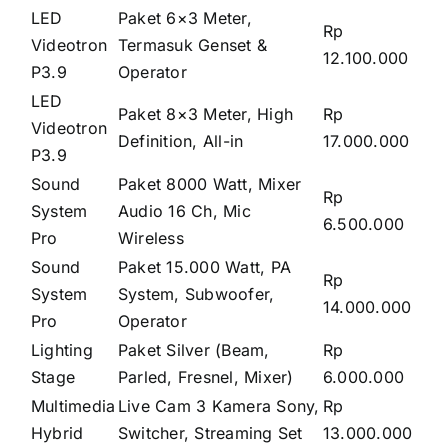
LED
Paket 6×3 Meter,
Rp
Videotron
Termasuk Genset &
12.100.000
P3.9
Operator
LED
Paket 8×3 Meter, High
Rp
Videotron
Definition, All-in
17.000.000
P3.9
Sound
Paket 8000 Watt, Mixer
Rp
System
Audio 16 Ch, Mic
6.500.000
Pro
Wireless
Sound
Paket 15.000 Watt, PA
Rp
System
System, Subwoofer,
14.000.000
Pro
Operator
Lighting
Paket Silver (Beam,
Rp
Stage
Parled, Fresnel, Mixer)
6.000.000
Multimedia
Live Cam 3 Kamera Sony,
Rp
Hybrid
Switcher, Streaming Set
13.000.000