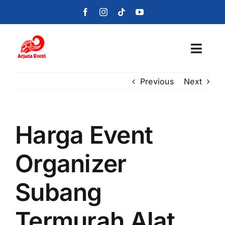
Skip
to
content
Toggl
Navig
Previous
Next
Beranda
Layanan
Harga Event
Foto
Organizer
Portofolio
Subang
Blog
Termurah Alat