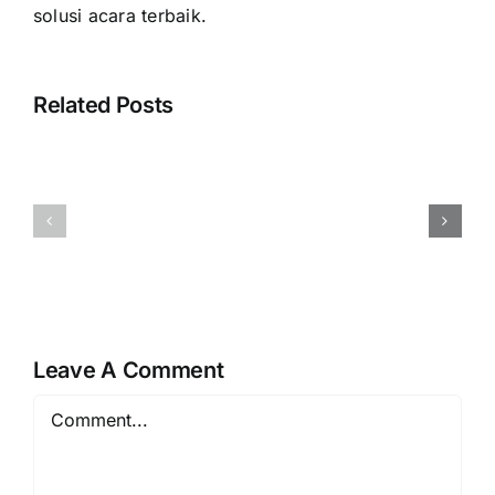
solusi acara terbaik.
Related Posts
Harga
Rental
Event
Videotron
Organizer
Jakarta
Rembang
Layanan
Vendor
Layar
Berpengalaman
LED
Resmi
Profesiona
Leave A Comment
Comment