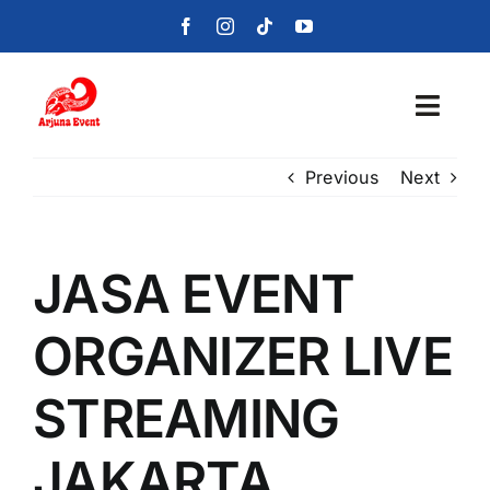
Skip
to
content
Toggl
Navig
Previous
Next
Beranda
Layanan
JASA EVENT
Foto
ORGANIZER LIVE
Portofolio
STREAMING
Blog
JAKARTA