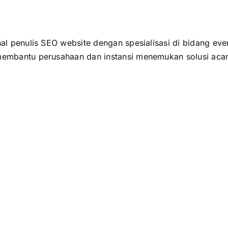
al penulis SEO website dengan spesialisasi di bidang even
membantu perusahaan dan instansi menemukan solusi acar
Checklist
Cara
Event
Mem
Perusahaan
Even
agar
Suks
Tidak
dari
Ada
Pere
Persiapan
hing
yang
Hari