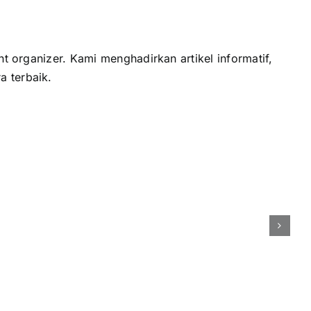
t organizer. Kami menghadirkan artikel informatif,
a terbaik.
buat
Awarding
t
Night
es
Perusahaan:
Konsep
ncanaan
Elegan
ga
dan
Berkesan