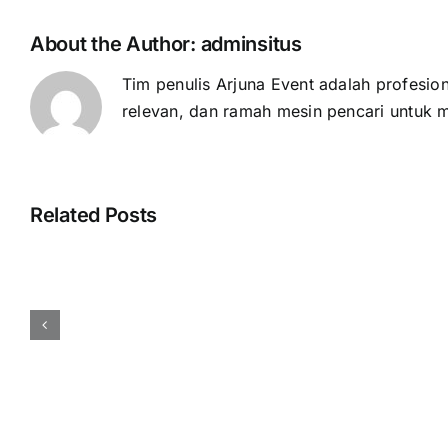
About the Author:
adminsitus
Tim penulis Arjuna Event adalah profesion
relevan, dan ramah mesin pencari untuk 
Related Posts
Cara
Menentukan
Budget
Event
Perusahaan
Secara
Efisien
dan