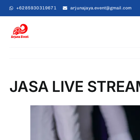
Skip
+6285930319671
arjunajaya.event@gmail.com
to
content
JASA LIVE STRE