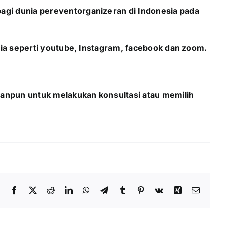
agi dunia pereventorganizeran di Indonesia pada
edia seperti youtube, Instagram, facebook dan zoom.
apanpun untuk melakukan konsultasi atau memilih
Facebook
X
Reddit
LinkedIn
WhatsApp
Telegram
Tumblr
Pinterest
Vk
Xing
Email