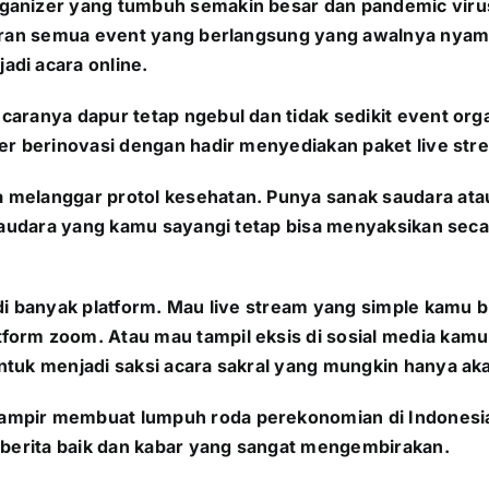
anizer yang tumbuh semakin besar dan pandemic virus c
seran semua event yang berlangsung yang awalnya nyama
di acara online.
aranya dapur tetap ngebul dan tidak sedikit event orga
zer berinovasi dengan hadir menyediakan paket live s
 melanggar protol kesehatan. Punya sanak saudara atau
 saudara yang kamu sayangi tetap bisa menyaksikan seca
 di banyak platform. Mau live stream yang simple kamu
orm zoom. Atau mau tampil eksis di sosial media kamu. 
tuk menjadi saksi acara sakral yang mungkin hanya akan
ampir membuat lumpuh roda perekonomian di Indonesia
n berita baik dan kabar yang sangat mengembirakan.