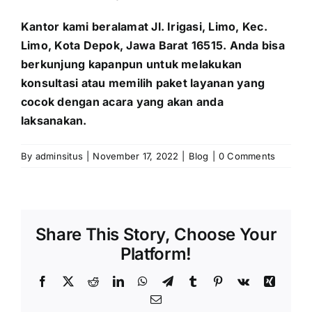
Kantor kami beralamat Jl. Irigasi, Limo, Kec.
Limo, Kota Depok, Jawa Barat 16515. Anda bisa
berkunjung kapanpun untuk melakukan
konsultasi atau memilih paket layanan yang
cocok dengan acara yang akan anda
laksanakan.
By
adminsitus
|
November 17, 2022
|
Blog
|
0 Comments
Share This Story, Choose Your
Platform!
Facebook
X
Reddit
LinkedIn
WhatsApp
Telegram
Tumblr
Pinterest
Vk
Xing
Email