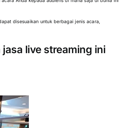
acara Anda kepada audiens di mana saja di dunia ini
apat disesuaikan untuk berbagai jenis acara,
jasa live streaming ini