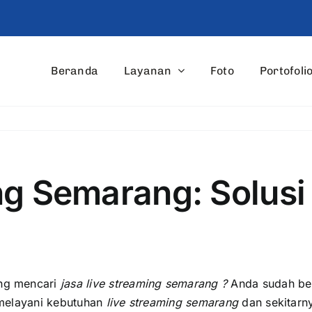
Beranda
Layanan
Foto
Portofoli
ng Semarang: Solusi
a
ng mencari
jasa live streaming semarang ?
Anda sudah ber
 melayani kebutuhan
live streaming semarang
dan sekitarn