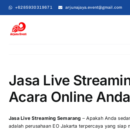
Skip
+6285930319671
arjunajaya.event@gmail.com
to
content
Jasa Live Streami
Acara Online And
Jasa Live Streaming Semarang
– Apakah Anda seda
adalah perusahaan EO Jakarta terpercaya yang siap