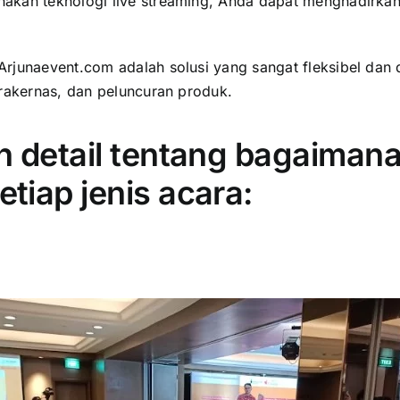
akan teknologi live streaming, Anda dapat menghadirkan 
rjunaevent.com adalah solusi yang sangat fleksibel dan d
 rakernas, dan peluncuran produk.
 detail tentang bagaimana 
tiap jenis acara: