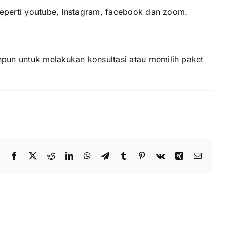
 seperti youtube, Instagram, facebook dan zoom.
npun untuk melakukan konsultasi atau memilih paket
Facebook
X
Reddit
LinkedIn
WhatsApp
Telegram
Tumblr
Pinterest
Vk
Xing
Email