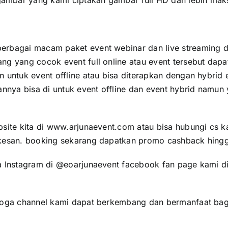
ambar yang kami ciptakan gambar full HD dan lebih mak
berbagai macam paket event webinar dan live streaming
ng yang cocok event full online atau event tersebut dap
n untuk event offline atau bisa diterapkan dengan hybr
pannya bisa di untuk event offline dan event hybrid nam
bsite kita di www.arjunaevent.com atau bisa hubungi cs 
rkesan. booking sekarang dapatkan promo cashback hingg
a Instagram di @eoarjunaevent facebook fan page kami di 
emoga channel kami dapat berkembang dan bermanfaat bagi