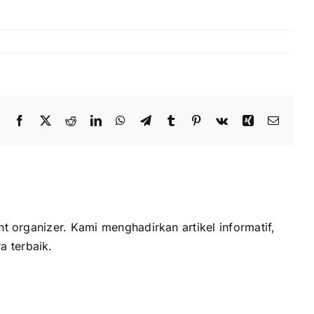
Facebook
X
Reddit
LinkedIn
WhatsApp
Telegram
Tumblr
Pinterest
Vk
Xing
Email
t organizer. Kami menghadirkan artikel informatif,
a terbaik.