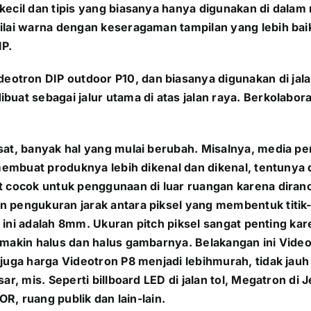
 kecil dan tipis yang biasanya hanya digunakan di dal
lai warna dengan keseragaman tampilan yang lebih baik 
IP.
tron DIP outdoor P10, dan biasanya digunakan di jala
uat sebagai jalur utama di atas jalan raya. Berkolabor
sat, banyak hal yang mulai berubah. Misalnya, media pe
tuk membuat produknya lebih dikenal dan dikenal, tent
at cocok untuk penggunaan di luar ruangan karena diran
 pengukuran jarak antara piksel yang membentuk titik-ti
iksel ini adalah 8mm. Ukuran pitch piksel sangat penti
emakin halus dan halus gambarnya. Belakangan ini Video
 juga harga Videotron P8 menjadi lebihmurah, tidak ja
sar, mis. Seperti billboard LED di jalan tol, Megatron d
OR, ruang publik dan lain-lain.