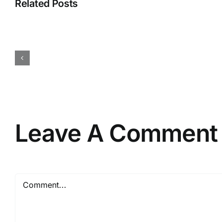
Related Posts
Cara
Menentukan
Budget
Event
Perusahaan
Secara
Efisien
dan
Tepat
Leave A Comment
Comment