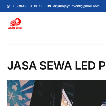
Skip
+6285930319671
arjunajaya.event@gmail.com
to
content
JASA SEWA LED P