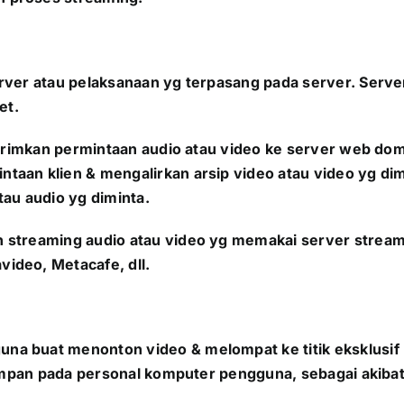
ver atau pelaksanaan yg terpasang pada server. Server 
et.
ngirimkan permintaan audio atau video ke server web do
an klien & mengalirkan arsip video atau video yg dimin
au audio yg diminta.
 streaming audio atau video yg memakai server stream
ideo, Metacafe, dll.
a buat menonton video & melompat ke titik eksklusif 
isimpan pada personal komputer pengguna, sebagai akiba