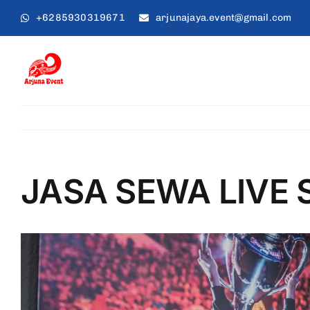
Skip
+6285930319671
arjunajaya.event@gmail.com
to
content
JASA SEWA LIVE 