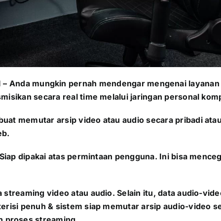
I
–
Anda mungkin pernah mendengar mengenai layanan st
smisikan secara real time melalui jaringan personal ko
 buat memutar arsip video atau audio secara pribadi 
eb.
. Siap dipakai atas permintaan pengguna. Ini bisa mence
 streaming video atau audio. Selain itu, data audio-vid
 terisi penuh & sistem siap memutar arsip audio-video 
 proses streaming.