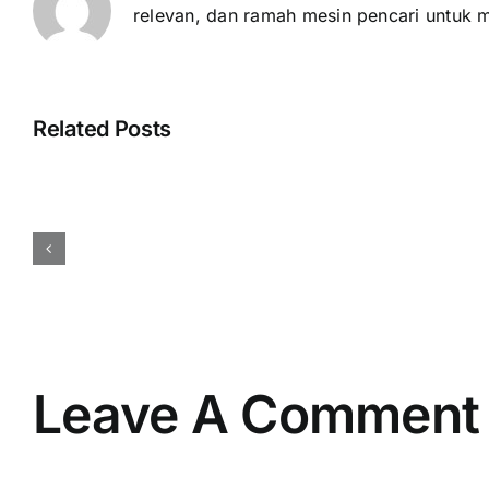
relevan, dan ramah mesin pencari untuk 
Related Posts
Cara
Menentukan
Budget
Event
Perusahaan
Secara
Efisien
dan
Tepat
Leave A Comment