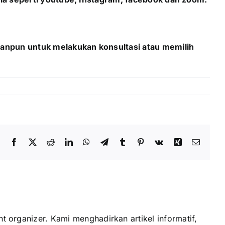
apanpun untuk melakukan konsultasi atau memilih
Facebook
X
Reddit
LinkedIn
WhatsApp
Telegram
Tumblr
Pinterest
Vk
Xing
Email
t organizer. Kami menghadirkan artikel informatif,