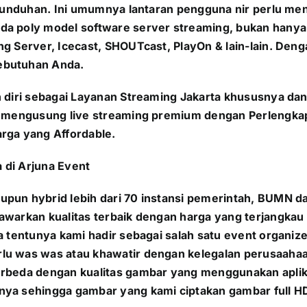
da unduhan. Ini umumnya lantaran pengguna nir perlu me
da poly model software server streaming, bukan hanya 
g Server, Icecast, SHOUTcast, PlayOn & lain-lain. Deng
ebutuhan Anda.
n diri sebagai Layanan Streaming Jakarta khususnya da
ng mengusung
live streaming premium dengan Perlengka
rga yang Affordable.
a
di Arjuna Event
upun hybrid lebih dari 70 instansi pemerintah, BUMN 
awarkan kualitas terbaik dengan harga yang terjangkau 
a tentunya kami hadir sebagai salah satu event organiz
lu was was atau khawatir dengan kelegalan perusaahaan
berbeda dengan kualitas gambar yang menggunakan apli
nya sehingga gambar yang kami ciptakan gambar full HD