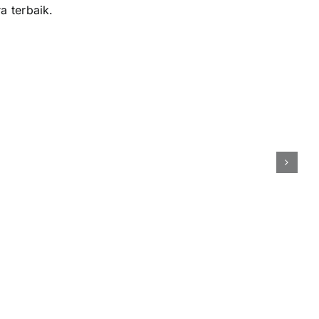
a terbaik.
buat
Awarding
t
Night
es
Perusahaan:
Konsep
ncanaan
Elegan
ga
dan
Berkesan
ksanaan