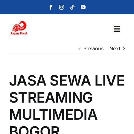
Skip
to
content
Toggl
Navig
Previous
Next
Beranda
Layanan
JASA SEWA LIVE
Foto
STREAMING
Portofolio
MULTIMEDIA
Blog
BOGOR