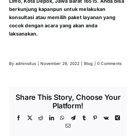
Limo, Kota Depok, Jawa Barat 16515. Anda bisa
berkunjung kapanpun untuk melakukan
konsultasi atau memilih paket layanan yang
cocok dengan acara yang akan anda
laksanakan.
By
adminsitus
|
November 29, 2022
|
Blog
|
0 Comments
Share This Story, Choose Your
Platform!
Facebook
X
Reddit
LinkedIn
WhatsApp
Telegram
Tumblr
Pinterest
Vk
Xing
Email