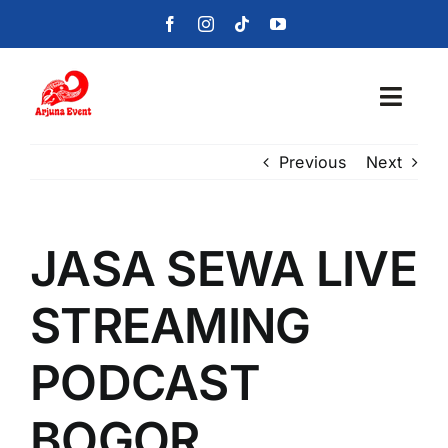
Skip
to
content
Toggl
Navig
Previous
Next
Beranda
Layanan
JASA SEWA LIVE
Foto
STREAMING
Portofolio
PODCAST
Blog
BOGOR