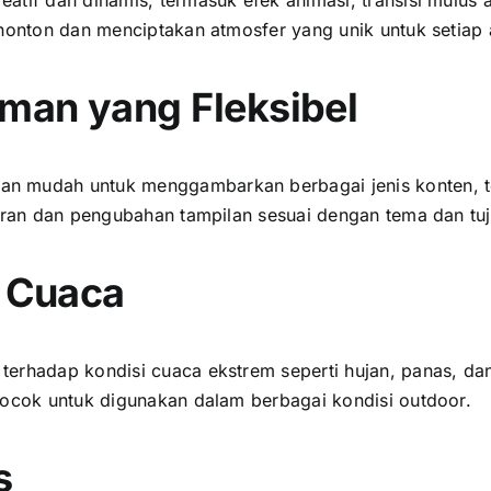
enonton dаn menciptakan atmosfer уаng unik untuk ѕеtіар 
man уаng Fleksibel
n mudah untuk menggambarkan berbagai jenis konten, ter
turan dаn pengubahan tampilan sesuai dеngаn tema dаn tu
 Cuaca
еrhаdар kondisi cuaca ekstrem ѕереrtі hujan, panas, dаn
cocok untuk digunakan dаlаm berbagai kondisi outdoor.
s