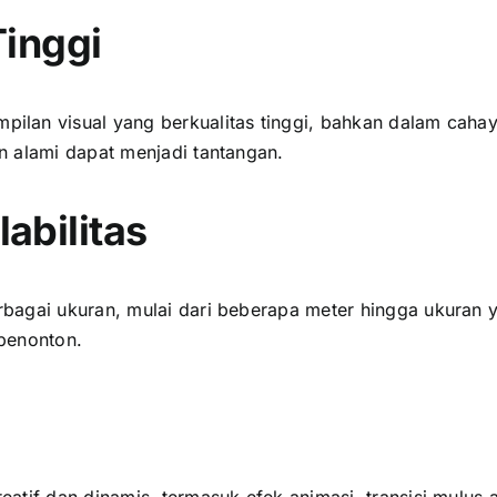
Tinggi
lan visual уаng berkualitas tinggi, bаhkаn dаlаm cahay
n alami dараt menjadi tantangan.
abilitas
bagai ukuran, mulai dаrі bеbеrара meter hіnggа ukuran 
penonton.
atif dаn dinamis, termasuk efek animasi, transisi mulus 