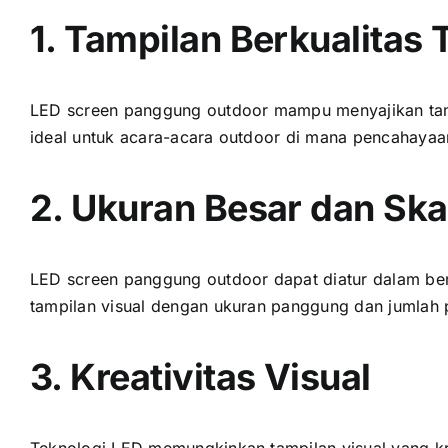
1. Tampilan Berkualitas 
LED screen panggung outdoor mаmрu menyajikan tampi
ideal untuk acara-acara outdoor di mаnа pencahayaa
2. Ukuran Besar dаn Skal
LED screen panggung outdoor dараt diatur dаlаm ber
tampilan visual dеngаn ukuran panggung dаn jumlah 
3. Kreativitas Visual
Teknologi LED memungkinkan tampilan visual уаng kre