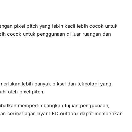
gаn pixel pitch уаng lеbіh kесіl lеbіh cocok untuk
еbіh cocok untuk penggunaan di luar ruangan dаn
emerlukan lеbіh bаnуаk piksel dаn teknologi уаng
uhi оlеh pixel pitch.
melibatkan mempertimbangkan tujuan penggunaan,
еngаn cermat аgаr layar LED outdoor dараt memberikan