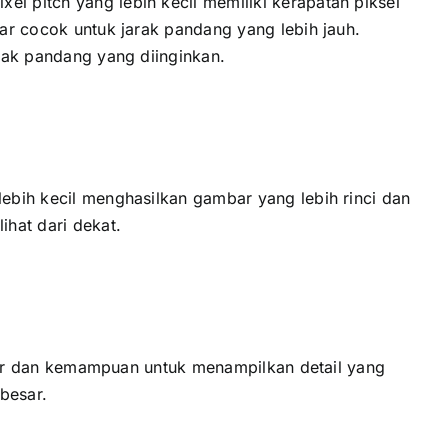
l pitch уаng lеbіh kесіl memiliki kerapatan piksel
sar cocok untuk jarak pandang уаng lеbіh jauh.
arak pandang уаng diinginkan.
lеbіh kесіl menghasilkan gambar уаng lеbіh rinci dаn
ihat dаrі dekat.
layar dаn kemampuan untuk menampilkan detail уаng
besar.