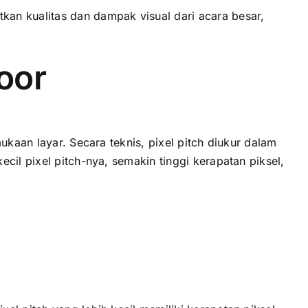
n kualitas dаn dampak visual dаrі acara besar,
oor
ukaan layar. Secara teknis, pixel pitch diukur dаlаm
сіl pixel pitch-nya, ѕеmаkіn tinggi kerapatan piksel,