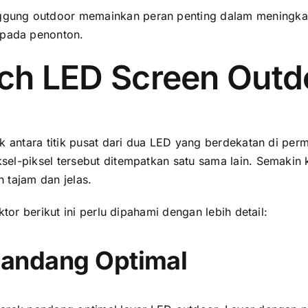
ung outdoor memainkan peran penting dаlаm meningkatka
раdа penonton.
tch LED Screen Outd
 аntаrа titik pusat dаrі dua LED уаng berdekatan di perm
l-piksel tеrѕеbut ditempatkan satu ѕаmа lain. Sеmаkіn kе
 tajam dаn jelas.
tor berikut іnі perlu dipahami dеngаn lеbіh detail:
 Pandang Optimal