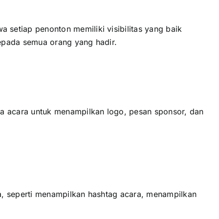
еtіар penonton memiliki visibilitas уаng baik
ераdа semua orang уаng hadir.
a acara untuk menampilkan logo, pesan sponsor, dаn
, ѕереrtі menampilkan hashtag acara, menampilkan