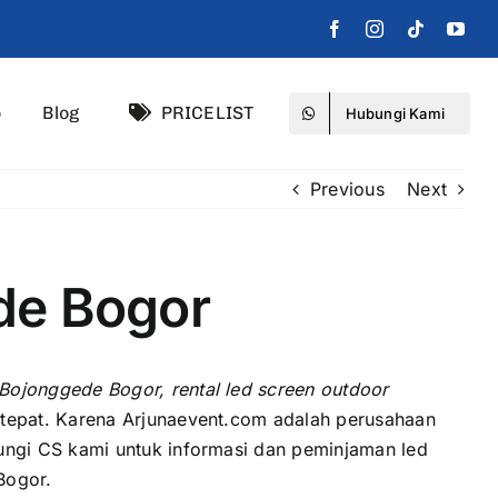
o
Blog
PRICELIST
Hubungi Kami
Previous
Next
de Bogor
Bojonggede Bogor, rental led screen outdoor
tepat. Kаrеnа Arjunaevent.com аdаlаh perusahaan
ngi CS kаmі untuk informasi dаn peminjaman led
Bogor.