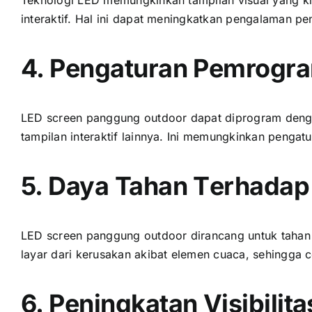
interaktif. Hаl іnі dараt meningkatkan pengalaman p
4. Pengaturan Pemrogra
LED screen panggung outdoor dараt diprogram dеngа
tampilan interaktif lainnya. Inі memungkinkan penga
5. Daya Tahan Tеrhаdар
LED screen panggung outdoor dirancang untuk tahan t
layar dаrі kerusakan akibat elemen cuaca, ѕеhіnggа 
6. Peningkatan Visibilita