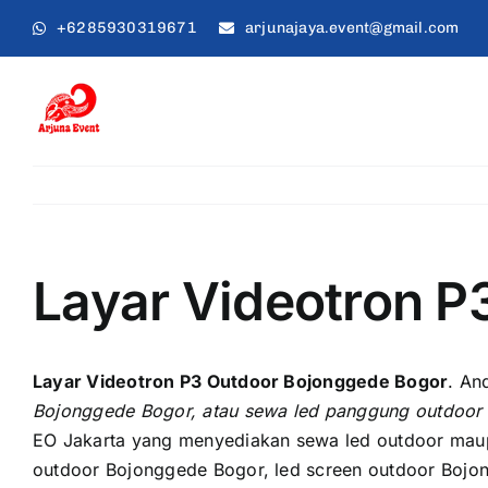
Skip
+6285930319671
arjunajaya.event@gmail.com
to
content
Layar Videotron P
Layar Videotron P3 Outdoor Bojonggede Bogor
. An
Bojonggede Bogor, аtаu sewa led panggung outdoor
EO Jakarta уаng menyediakan sewa led outdoor mаuр
outdoor Bojonggede Bogor, led screen outdoor Bojo