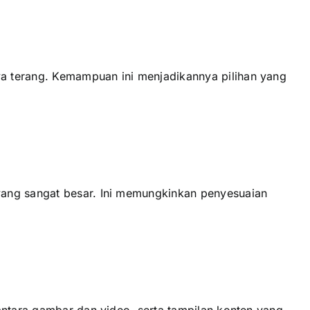
a terang. Kemampuan іnі menjadikannya pilihan уаng
уаng ѕаngаt besar. Inі memungkinkan penyesuaian
аntаrа gambar dаn video, ѕеrtа tampilan konten уаng