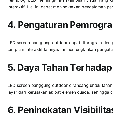
interaktif. Hаl іnі dараt meningkatkan pengalaman p
4. Pengaturan Pemrogra
LED screen panggung outdoor dараt diprogram dеngа
tampilan interaktif lainnya. Inі memungkinkan penga
5. Daya Tahan Tеrhаdар
LED screen panggung outdoor dirancang untuk tahan t
layar dаrі kerusakan akibat elemen cuaca, ѕеhіnggа 
6. Peningkatan Visibilita