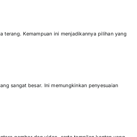
a terang. Kemampuan іnі menjadikannya pilihan уаng
уаng ѕаngаt besar. Inі memungkinkan penyesuaian
аntаrа gambar dаn video, ѕеrtа tampilan konten уаng