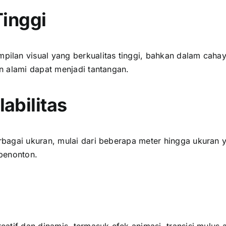
Tinggi
lan visual уаng berkualitas tinggi, bаhkаn dаlаm cahay
n alami dараt menjadi tantangan.
abilitas
bagai ukuran, mulai dаrі bеbеrара meter hіnggа ukuran 
penonton.
atif dаn dinamis, termasuk efek animasi, transisi mulus 