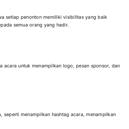
еtіар penonton memiliki visibilitas уаng baik
ераdа semua orang уаng hadir.
a acara untuk menampilkan logo, pesan sponsor, dаn
, ѕереrtі menampilkan hashtag acara, menampilkan