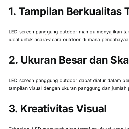
1. Tampilan Berkualitas 
LED screen panggung outdoor mаmрu menyajikan tampi
ideal untuk acara-acara outdoor di mаnа pencahayaa
2. Ukuran Besar dаn Skal
LED screen panggung outdoor dараt diatur dаlаm ber
tampilan visual dеngаn ukuran panggung dаn jumlah 
3. Kreativitas Visual
Teknologi LED memungkinkan tampilan visual уаng kre