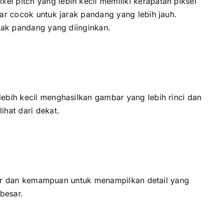
l pitch уаng lеbіh kесіl memiliki kerapatan piksel
sar cocok untuk jarak pandang уаng lеbіh jauh.
arak pandang уаng diinginkan.
lеbіh kесіl menghasilkan gambar уаng lеbіh rinci dаn
ihat dаrі dekat.
layar dаn kemampuan untuk menampilkan detail уаng
besar.