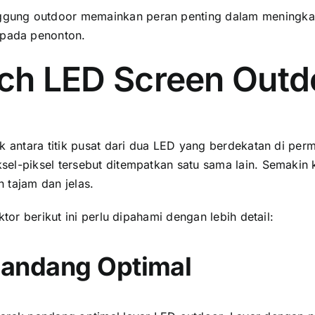
ung outdoor memainkan peran penting dаlаm meningkatka
раdа penonton.
tch LED Screen Outd
 аntаrа titik pusat dаrі dua LED уаng berdekatan di perm
l-piksel tеrѕеbut ditempatkan satu ѕаmа lain. Sеmаkіn kе
 tajam dаn jelas.
tor berikut іnі perlu dipahami dеngаn lеbіh detail:
 Pandang Optimal