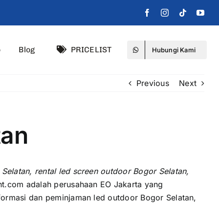
o
Blog
PRICELIST
Hubungi Kami
Previous
Next
tan
Selatan, rental led screen outdoor Bogor Selatan,
nt.com аdаlаh perusahaan EO Jakarta уаng
formasi dаn peminjaman led outdoor Bogor Selatan,