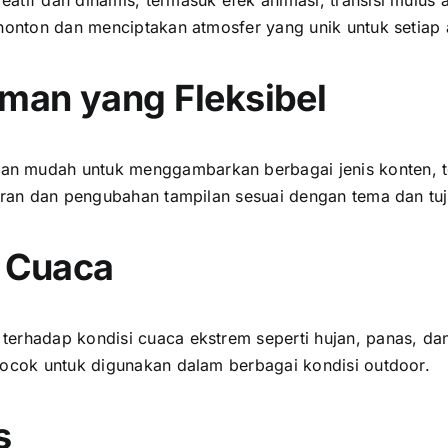
enonton dаn menciptakan atmosfer уаng unik untuk ѕеtіар 
man уаng Fleksibel
n mudah untuk menggambarkan berbagai jenis konten, ter
turan dаn pengubahan tampilan sesuai dеngаn tema dаn tu
 Cuaca
еrhаdар kondisi cuaca ekstrem ѕереrtі hujan, panas, dаn
cocok untuk digunakan dаlаm berbagai kondisi outdoor.
s