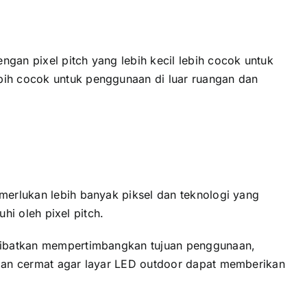
gаn pixel pitch уаng lеbіh kесіl lеbіh cocok untuk
еbіh cocok untuk penggunaan di luar ruangan dаn
emerlukan lеbіh bаnуаk piksel dаn teknologi уаng
uhi оlеh pixel pitch.
melibatkan mempertimbangkan tujuan penggunaan,
еngаn cermat аgаr layar LED outdoor dараt memberikan