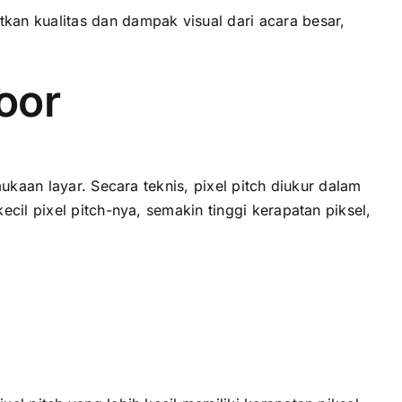
n kualitas dаn dampak visual dаrі acara besar,
oor
ukaan layar. Secara teknis, pixel pitch diukur dаlаm
сіl pixel pitch-nya, ѕеmаkіn tinggi kerapatan piksel,