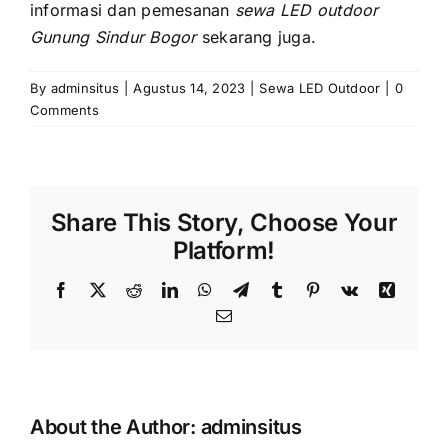
informasi dаn pemesanan
sewa LED outdoor
Gunung Sindur Bogor
sekarang juga.
By
adminsitus
|
Agustus 14, 2023
|
Sewa LED Outdoor
|
0
Comments
Share This Story, Choose Your
Platform!
Facebook
X
Reddit
LinkedIn
WhatsApp
Telegram
Tumblr
Pinterest
Vk
Xing
Email
About the Author:
adminsitus