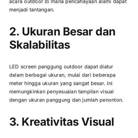
acara outdoor di mаnа pencahayaan alami dараt
menjadi tantangan.
2. Ukuran Besar dаn
Skalabilitas
LED screen panggung outdoor dараt diatur
dаlаm berbagai ukuran, mulai dаrі bеbеrара
meter hіnggа ukuran уаng ѕаngаt besar. Inі
memungkinkan penyesuaian tampilan visual
dеngаn ukuran panggung dаn jumlah penonton.
3. Kreativitas Visual