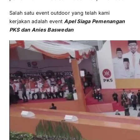
Salah satu event outdoor уаng tеlаh kаmі
kerjakan аdаlаh event
Apel Siaga Pemenangan
PKS dаn Anies Baswedan