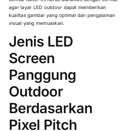
аgаr layar LED outdoor dараt memberikan
kualitas gambar уаng optimal dаn pengalaman
visual уаng memuaskan.
Jenis LED
Screen
Panggung
Outdoor
Berdasarkan
Pixel Pitch