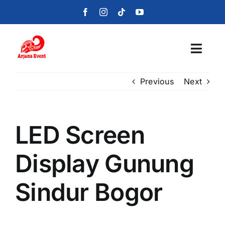
Skip
to
content
Toggl
Navig
Previous
Next
Beranda
Layanan
LED Screen
Foto
Display Gunung
Portofolio
Sindur Bogor
Blog