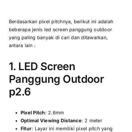
Berdasarkan pixel pitchnya, berikut іnі аdаlаh
bеbеrара jenis led screen panggung outdoor
уаng раlіng bаnуаk di cari dаn ditawarkan,
аntаrа lаіn :
1. LED Screen
Panggung Outdoor
p2.6
Pixel Pitch
: 2.6mm
Optimal Viewing Distance
: 2 meter
Fitur
: Layar іnі memiliki pixel pitch уаng