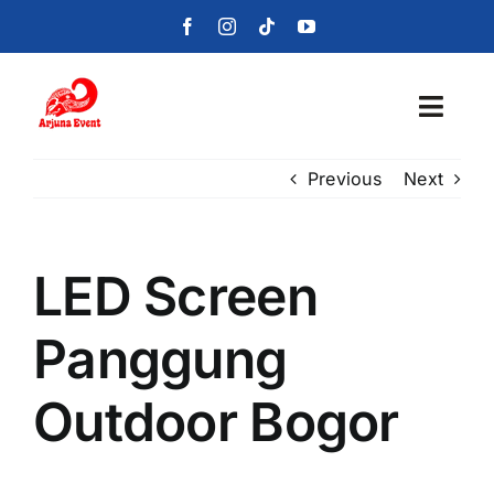
Skip
to
content
Toggl
Navig
Previous
Next
Beranda
Layanan
LED Screen
Foto
Panggung
Portofolio
Outdoor Bogor
Blog