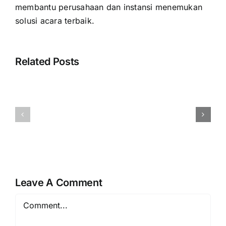
membantu perusahaan dan instansi menemukan
solusi acara terbaik.
Related Posts
Harga
Rental
Event
Videotron
Organizer
Jakarta
Rembang
Layanan
Vendor
Layar
Berpengalaman
LED
Resmi
Profesiona
Leave A Comment
Comment