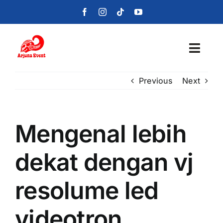
Skip
to
content
Toggl
Navig
Previous
Next
Beranda
Layanan
Mengenal lebih
Foto
dekat dengan vj
Portofolio
resolume led
Blog
videotron