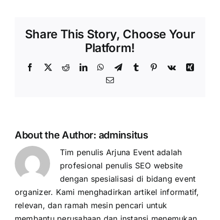
Share This Story, Choose Your
Platform!
Facebook
X
Reddit
LinkedIn
WhatsApp
Telegram
Tumblr
Pinterest
Vk
Xing
Email
About the Author:
adminsitus
Tim penulis Arjuna Event adalah
profesional penulis SEO website
dengan spesialisasi di bidang event
organizer. Kami menghadirkan artikel informatif,
relevan, dan ramah mesin pencari untuk
membantu perusahaan dan instansi menemukan