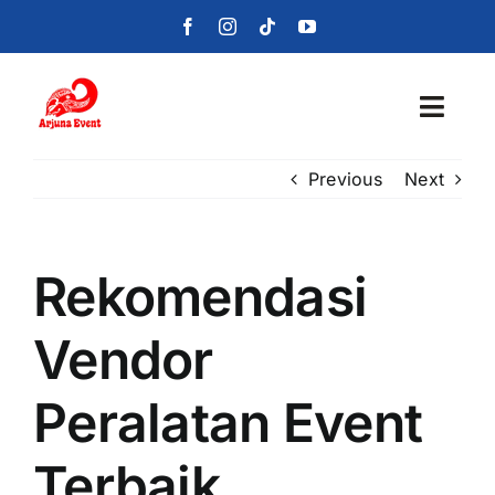
Skip
to
content
Toggl
Navig
Previous
Next
Beranda
Layanan
Rekomendasi
Foto
Vendor
Portofolio
Peralatan Event
Blog
Terbaik