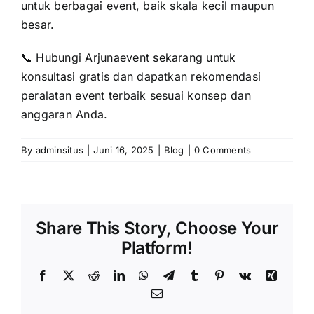
untuk berbagai event, baik skala kecil maupun
besar.
📞 Hubungi Arjunaevent sekarang untuk
konsultasi gratis dan dapatkan rekomendasi
peralatan event terbaik sesuai konsep dan
anggaran Anda.
By
adminsitus
|
Juni 16, 2025
|
Blog
|
0 Comments
Share This Story, Choose Your
Platform!
Facebook
X
Reddit
LinkedIn
WhatsApp
Telegram
Tumblr
Pinterest
Vk
Xing
Email