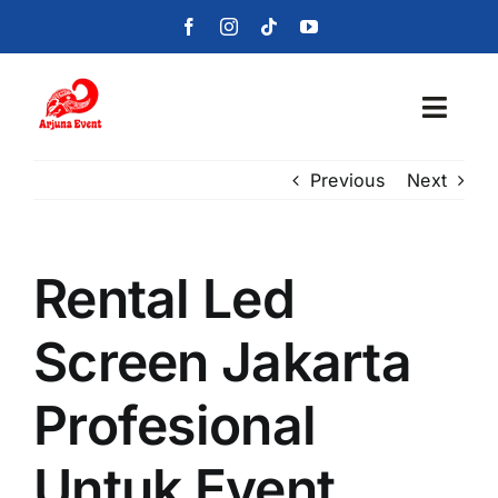
Skip
to
content
Toggl
Navig
Previous
Next
Beranda
Layanan
Rental Led
Foto
Screen Jakarta
Portofolio
Profesional
Blog
Untuk Event