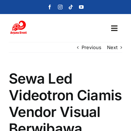
Skip
to
content
Toggl
Navig
Previous
Next
Beranda
Layanan
Sewa Led
Foto
Videotron Ciamis
Portofolio
Vendor Visual
Blog
Berwibawa