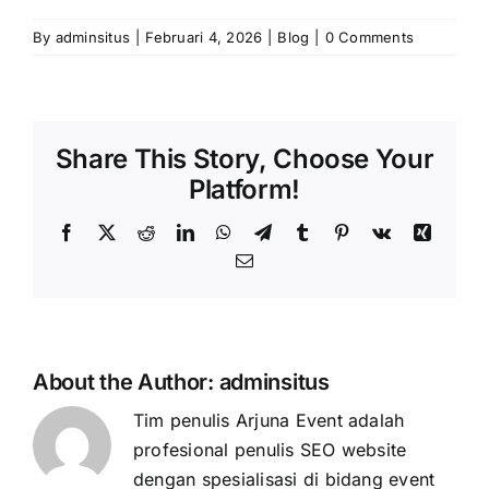
By
adminsitus
|
Februari 4, 2026
|
Blog
|
0 Comments
Share This Story, Choose Your
Platform!
Facebook
X
Reddit
LinkedIn
WhatsApp
Telegram
Tumblr
Pinterest
Vk
Xing
Email
About the Author:
adminsitus
Tim penulis Arjuna Event adalah
profesional penulis SEO website
dengan spesialisasi di bidang event