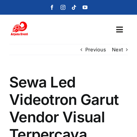
Skip
to
content
Toggl
Navig
Previous
Next
Beranda
Layanan
Sewa Led
Foto
Videotron Garut
Portofolio
Vendor Visual
Blog
Terpercaya