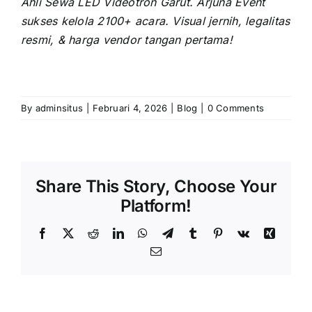
Ahli Sewa LED Videotron Garut. Arjuna Event
sukses kelola 2100+ acara. Visual jernih, legalitas
resmi, & harga vendor tangan pertama!
By
adminsitus
|
Februari 4, 2026
|
Blog
|
0 Comments
Share This Story, Choose Your
Platform!
Facebook
X
Reddit
LinkedIn
WhatsApp
Telegram
Tumblr
Pinterest
Vk
Xing
Email