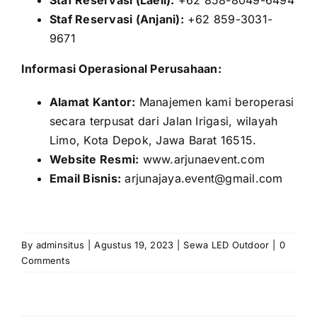
Staf Reservasi (Laeli):
+62 858-8049-6494
Staf Reservasi (Anjani):
+62 859-3031-
9671
Informasi Operasional Perusahaan:
Alamat Kantor:
Manajemen kami beroperasi
secara terpusat dari Jalan Irigasi, wilayah
Limo, Kota Depok, Jawa Barat 16515.
Website Resmi:
www.arjunaevent.com
Email Bisnis:
arjunajaya.event@gmail.com
By
adminsitus
|
Agustus 19, 2023
|
Sewa LED Outdoor
|
0
Comments