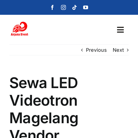
Skip
to
content
Toggl
Navig
Previous
Next
Beranda
Layanan
Sewa LED
Foto
Videotron
Portofolio
Magelang
Blog
Vendor