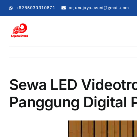
Skip
+6285930319671
arjunajaya.event@gmail.com
to
content
Sewa LED Videotro
Panggung Digital 