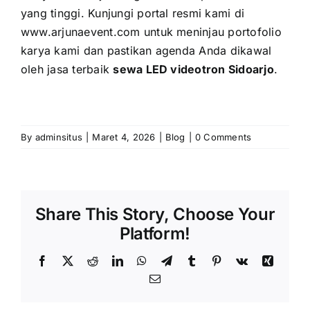
yang tinggi. Kunjungi portal resmi kami di
www.arjunaevent.com
untuk meninjau portofolio
karya kami dan pastikan agenda Anda dikawal
oleh jasa terbaik
sewa LED videotron Sidoarjo
.
By
adminsitus
|
Maret 4, 2026
|
Blog
|
0 Comments
Share This Story, Choose Your
Platform!
Facebook
X
Reddit
LinkedIn
WhatsApp
Telegram
Tumblr
Pinterest
Vk
Xing
Email