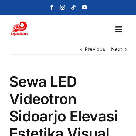
Skip
to
content
Toggl
Navig
Previous
Next
Beranda
Layanan
Sewa LED
Foto
Videotron
Portofolio
Sidoarjo Elevasi
Blog
Estetika Visual