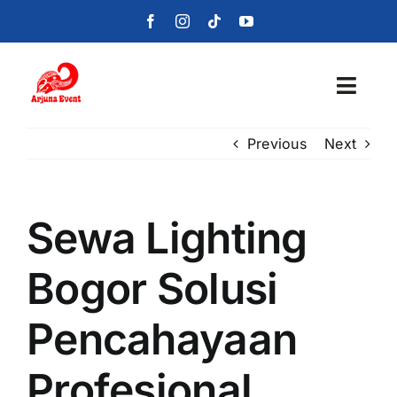
Skip
to
content
Toggl
Navig
Previous
Next
Beranda
Layanan
Sewa Lighting
Foto
Bogor Solusi
Portofolio
Pencahayaan
Blog
Profesional