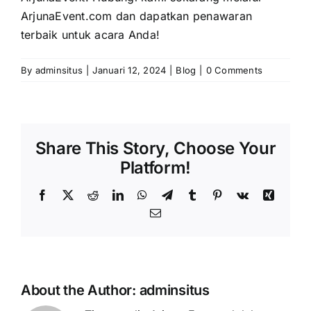
ArjunaEvent.com
dan dapatkan penawaran
terbaik untuk acara Anda!
By
adminsitus
|
Januari 12, 2024
|
Blog
|
0 Comments
Share This Story, Choose Your
Platform!
Facebook
X
Reddit
LinkedIn
WhatsApp
Telegram
Tumblr
Pinterest
Vk
Xing
Email
About the Author:
adminsitus