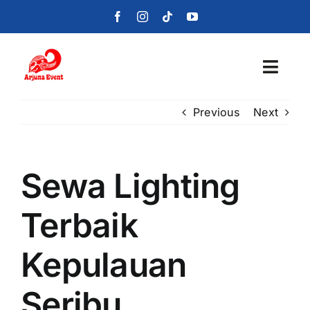
Skip
to
content
Toggl
Navig
Previous
Next
Beranda
Layanan
Sewa Lighting
Foto
Terbaik
Portofolio
Kepulauan
Blog
Seribu