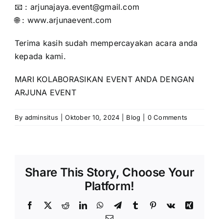
📧 : arjunajaya.event@gmail.com
🌐 : www.arjunaevent.com
Terima kasih sudah mempercayakan acara anda
kepada kami.
MARI KOLABORASIKAN EVENT ANDA DENGAN
ARJUNA EVENT
By
adminsitus
|
Oktober 10, 2024
|
Blog
|
0 Comments
Share This Story, Choose Your
Platform!
Facebook
X
Reddit
LinkedIn
WhatsApp
Telegram
Tumblr
Pinterest
Vk
Xing
Email