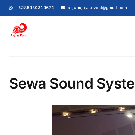
Skip
+6285930319671
arjunajaya.event@gmail.com
to
content
Sewa Sound Syste