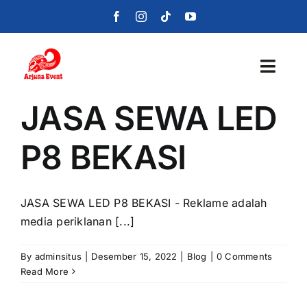
Skip
to
content
Toggl
Navig
JASA SEWA LED
Beranda
P8 BEKASI
Layanan
Foto
JASA SEWA LED P8 BEKASI - Reklame adalah
media periklanan [...]
Portofolio
By
adminsitus
|
Desember 15, 2022
|
Blog
|
0 Comments
Blog
Read More