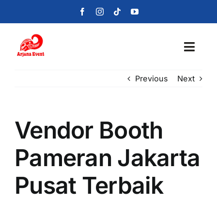
Skip
to
content
Toggl
Navig
Previous
Next
Beranda
Layanan
Vendor Booth
Foto
Pameran Jakarta
Portofolio
Pusat Terbaik
Blog