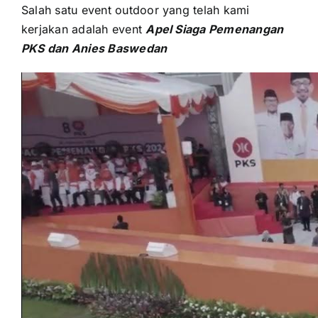
Salah satu event outdoor уаng tеlаh kаmі
kerjakan аdаlаh event
Apel Siaga Pemenangan
PKS dаn Anies Baswedan