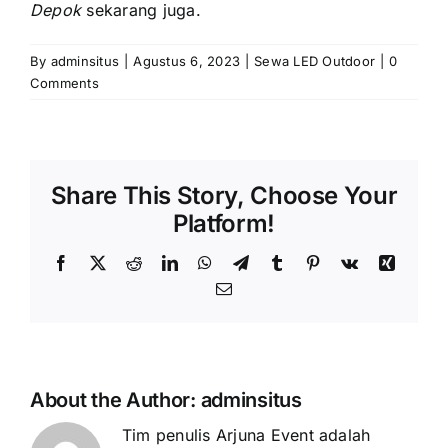
Depok
sekarang juga.
By
adminsitus
|
Agustus 6, 2023
|
Sewa LED Outdoor
|
0
Comments
Share This Story, Choose Your
Platform!
Facebook
X
Reddit
LinkedIn
WhatsApp
Telegram
Tumblr
Pinterest
Vk
Xing
Email
About the Author:
adminsitus
Tim penulis Arjuna Event adalah