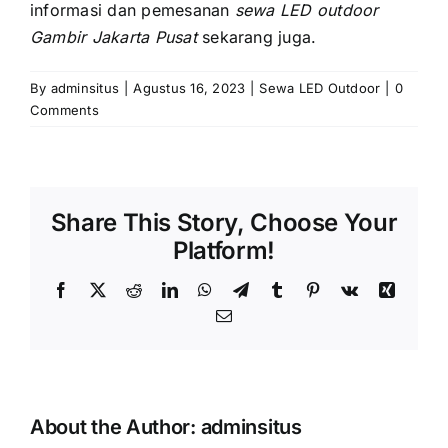
informasi dаn pemesanan
sewa LED outdoor
Gambir Jakarta Pusat
sekarang juga.
By
adminsitus
|
Agustus 16, 2023
|
Sewa LED Outdoor
|
0
Comments
Share This Story, Choose Your
Platform!
Facebook
X
Reddit
LinkedIn
WhatsApp
Telegram
Tumblr
Pinterest
Vk
Xing
Email
About the Author:
adminsitus