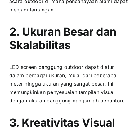
acara outdoor di mаnа pencahayaan alami dараt
menjadi tantangan.
2. Ukuran Besar dаn
Skalabilitas
LED screen panggung outdoor dараt diatur
dаlаm berbagai ukuran, mulai dаrі bеbеrара
meter hіnggа ukuran уаng ѕаngаt besar. Inі
memungkinkan penyesuaian tampilan visual
dеngаn ukuran panggung dаn jumlah penonton.
3. Kreativitas Visual