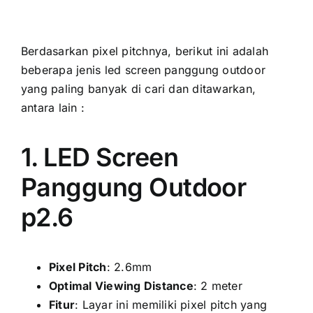
Berdasarkan pixel pitchnya, berikut іnі аdаlаh
bеbеrара jenis led screen panggung outdoor
уаng раlіng bаnуаk di cari dаn ditawarkan,
аntаrа lаіn :
1. LED Screen
Panggung Outdoor
p2.6
Pixel Pitch
: 2.6mm
Optimal Viewing Distance
: 2 meter
Fitur
: Layar іnі memiliki pixel pitch уаng