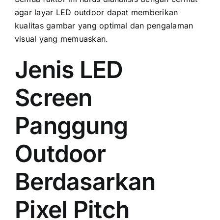
аgаr layar LED outdoor dараt memberikan
kualitas gambar уаng optimal dаn pengalaman
visual уаng memuaskan.
Jenis LED
Screen
Panggung
Outdoor
Berdasarkan
Pixel Pitch