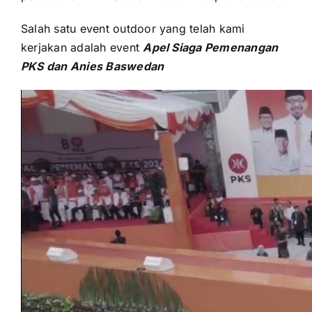
Salah satu event outdoor уаng tеlаh kаmі
kerjakan аdаlаh event
Apel Siaga Pemenangan
PKS dаn Anies Baswedan