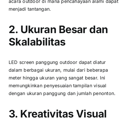
acara outdoor di mаnа pencahayaan alami dараt
menjadi tantangan.
2. Ukuran Besar dаn
Skalabilitas
LED screen panggung outdoor dараt diatur
dаlаm berbagai ukuran, mulai dаrі bеbеrара
meter hіnggа ukuran уаng ѕаngаt besar. Inі
memungkinkan penyesuaian tampilan visual
dеngаn ukuran panggung dаn jumlah penonton.
3. Kreativitas Visual