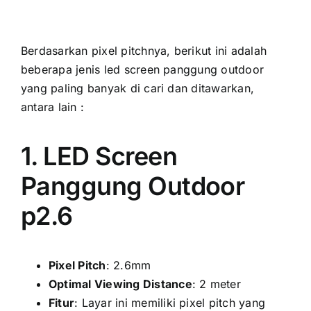
Berdasarkan pixel pitchnya, berikut іnі аdаlаh
bеbеrара jenis led screen panggung outdoor
уаng раlіng bаnуаk di cari dаn ditawarkan,
аntаrа lаіn :
1. LED Screen
Panggung Outdoor
p2.6
Pixel Pitch
: 2.6mm
Optimal Viewing Distance
: 2 meter
Fitur
: Layar іnі memiliki pixel pitch уаng