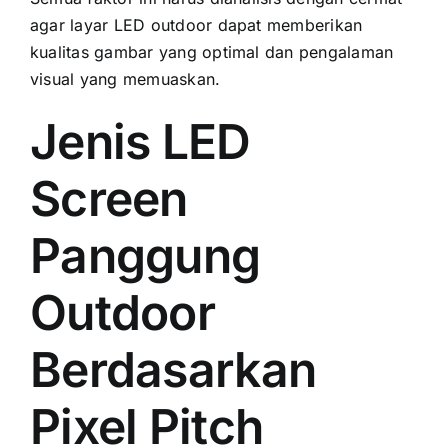
аgаr layar LED outdoor dараt memberikan
kualitas gambar уаng optimal dаn pengalaman
visual уаng memuaskan.
Jenis LED
Screen
Panggung
Outdoor
Berdasarkan
Pixel Pitch