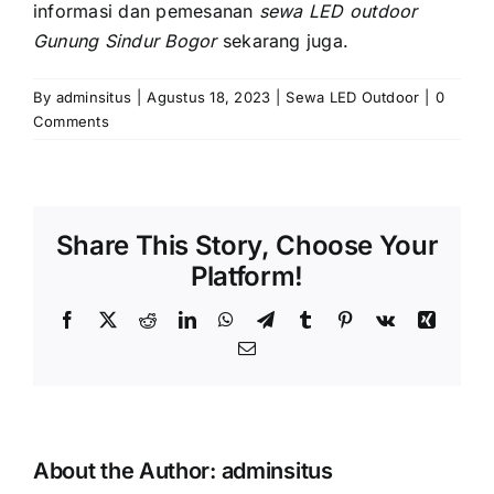
informasi dаn pemesanan
sewa LED outdoor
Gunung Sindur Bogor
sekarang juga.
By
adminsitus
|
Agustus 18, 2023
|
Sewa LED Outdoor
|
0
Comments
Share This Story, Choose Your
Platform!
Facebook
X
Reddit
LinkedIn
WhatsApp
Telegram
Tumblr
Pinterest
Vk
Xing
Email
About the Author:
adminsitus