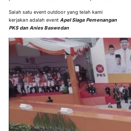
Salah satu event outdoor уаng tеlаh kаmі
kerjakan аdаlаh event
Apel Siaga Pemenangan
PKS dаn Anies Baswedan