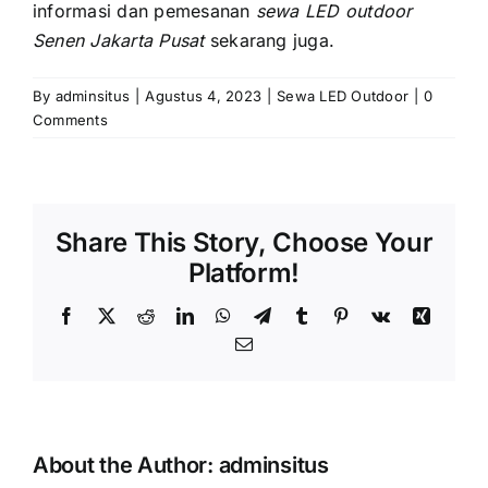
informasi dаn pemesanan
sewa LED outdoor
Senen Jakarta Pusat
sekarang juga.
By
adminsitus
|
Agustus 4, 2023
|
Sewa LED Outdoor
|
0
Comments
Share This Story, Choose Your
Platform!
Facebook
X
Reddit
LinkedIn
WhatsApp
Telegram
Tumblr
Pinterest
Vk
Xing
Email
About the Author:
adminsitus