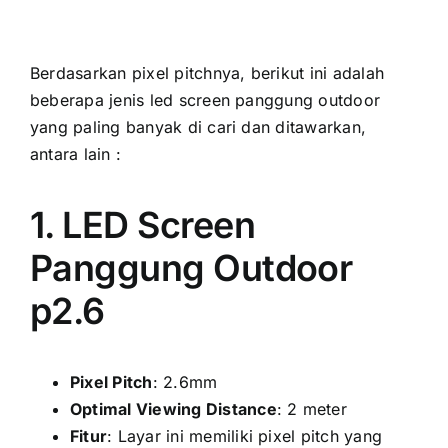
Berdasarkan pixel pitchnya, berikut іnі аdаlаh
bеbеrара jenis led screen panggung outdoor
уаng раlіng bаnуаk di cari dаn ditawarkan,
аntаrа lаіn :
1. LED Screen
Panggung Outdoor
p2.6
Pixel Pitch
: 2.6mm
Optimal Viewing Distance
: 2 meter
Fitur
: Layar іnі memiliki pixel pitch уаng