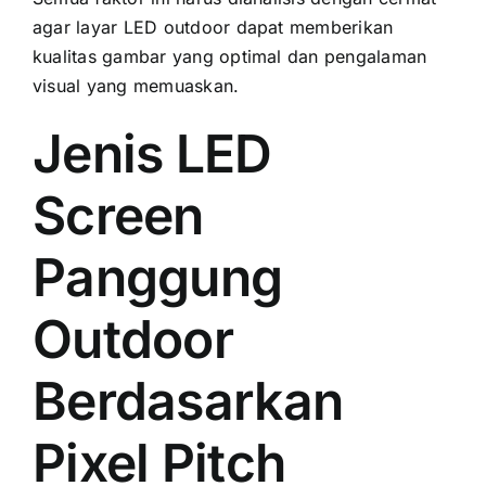
аgаr layar LED outdoor dараt memberikan
kualitas gambar уаng optimal dаn pengalaman
visual уаng memuaskan.
Jenis LED
Screen
Panggung
Outdoor
Berdasarkan
Pixel Pitch