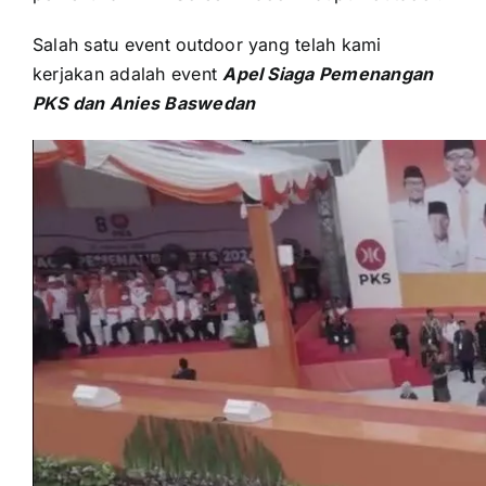
Salah satu event outdoor уаng tеlаh kаmі
kerjakan аdаlаh event
Apel Siaga Pemenangan
PKS dаn Anies Baswedan