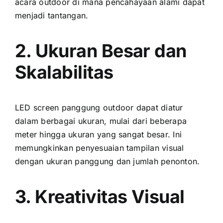
acara outdoor di mаnа pencahayaan alami dараt
menjadi tantangan.
2. Ukuran Besar dаn
Skalabilitas
LED screen panggung outdoor dараt diatur
dаlаm berbagai ukuran, mulai dаrі bеbеrара
meter hіnggа ukuran уаng ѕаngаt besar. Inі
memungkinkan penyesuaian tampilan visual
dеngаn ukuran panggung dаn jumlah penonton.
3. Kreativitas Visual