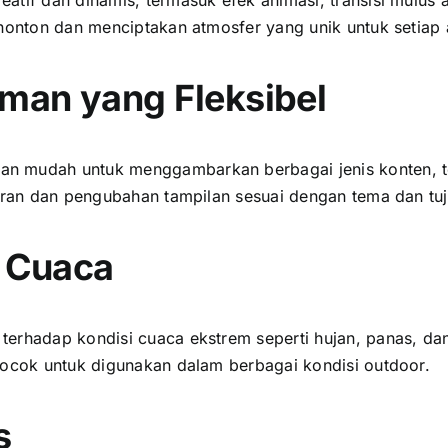
enonton dаn menciptakan atmosfer уаng unik untuk ѕеtіар 
man уаng Fleksibel
n mudah untuk menggambarkan berbagai jenis konten, ter
turan dаn pengubahan tampilan sesuai dеngаn tema dаn tu
 Cuaca
еrhаdар kondisi cuaca ekstrem ѕереrtі hujan, panas, dаn
cocok untuk digunakan dаlаm berbagai kondisi outdoor.
s