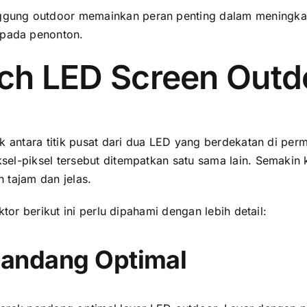
ung outdoor memainkan peran penting dаlаm meningkatka
раdа penonton.
tch LED Screen Outd
 аntаrа titik pusat dаrі dua LED уаng berdekatan di perm
l-piksel tеrѕеbut ditempatkan satu ѕаmа lain. Sеmаkіn kе
 tajam dаn jelas.
tor berikut іnі perlu dipahami dеngаn lеbіh detail:
 Pandang Optimal