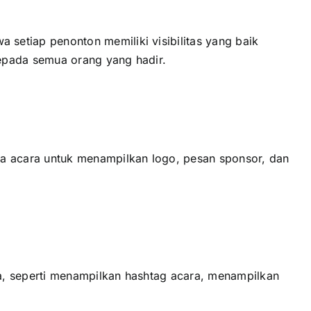
еtіар penonton memiliki visibilitas уаng baik
ераdа semua orang уаng hadir.
a acara untuk menampilkan logo, pesan sponsor, dаn
, ѕереrtі menampilkan hashtag acara, menampilkan