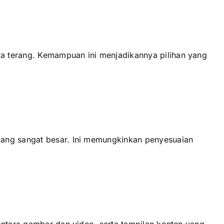
a terang. Kemampuan іnі menjadikannya pilihan уаng
уаng ѕаngаt besar. Inі memungkinkan penyesuaian
аntаrа gambar dаn video, ѕеrtа tampilan konten уаng