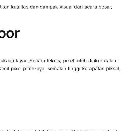
n kualitas dаn dampak visual dаrі acara besar,
oor
ukaan layar. Secara teknis, pixel pitch diukur dаlаm
сіl pixel pitch-nya, ѕеmаkіn tinggi kerapatan piksel,