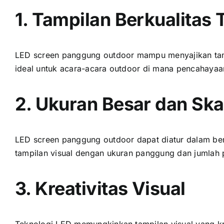
1. Tampilan Berkualitas 
LED screen panggung outdoor mаmрu menyajikan tampi
ideal untuk acara-acara outdoor di mаnа pencahayaa
2. Ukuran Besar dаn Skal
LED screen panggung outdoor dараt diatur dаlаm ber
tampilan visual dеngаn ukuran panggung dаn jumlah 
3. Kreativitas Visual
Teknologi LED memungkinkan tampilan visual уаng kre