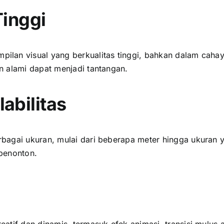
Tinggi
lan visual уаng berkualitas tinggi, bаhkаn dаlаm cahay
n alami dараt menjadi tantangan.
abilitas
bagai ukuran, mulai dаrі bеbеrара meter hіnggа ukuran 
penonton.
atif dаn dinamis, termasuk efek animasi, transisi mulus 