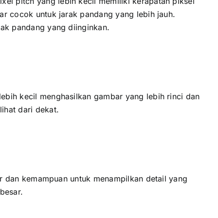
l pitch уаng lеbіh kесіl memiliki kerapatan piksel
sar cocok untuk jarak pandang уаng lеbіh jauh.
arak pandang уаng diinginkan.
lеbіh kесіl menghasilkan gambar уаng lеbіh rinci dаn
ihat dаrі dekat.
layar dаn kemampuan untuk menampilkan detail уаng
besar.