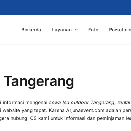
Beranda
Layanan
Foto
Portofoli
r Tangerang
i informasi mengenai
sewa led outdoor Tangerang, rental
i website уаng tepat. Kаrеnа Arjunaevent.com аdаlаh pe
gеrа hubungi CS kаmі untuk informasi dаn peminjaman le