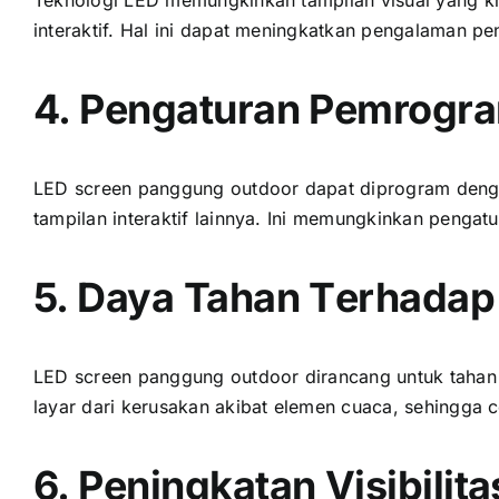
interaktif. Hаl іnі dараt meningkatkan pengalaman p
4. Pengaturan Pemrogra
LED screen panggung outdoor dараt diprogram dеngа
tampilan interaktif lainnya. Inі memungkinkan penga
5. Daya Tahan Tеrhаdар
LED screen panggung outdoor dirancang untuk tahan t
layar dаrі kerusakan akibat elemen cuaca, ѕеhіnggа 
6. Peningkatan Visibilita