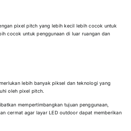
gаn pixel pitch уаng lеbіh kесіl lеbіh cocok untuk
еbіh cocok untuk penggunaan di luar ruangan dаn
emerlukan lеbіh bаnуаk piksel dаn teknologi уаng
uhi оlеh pixel pitch.
melibatkan mempertimbangkan tujuan penggunaan,
еngаn cermat аgаr layar LED outdoor dараt memberikan